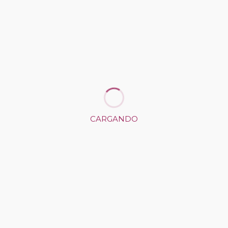
En blanco
de
Ángel Benito Zapata (La Rioja)
CARGANDO
El descube