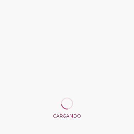
Consultar bases de participación en
VINARTFEST CORTO 2022
CÓMO LLEGAR
CARGANDO