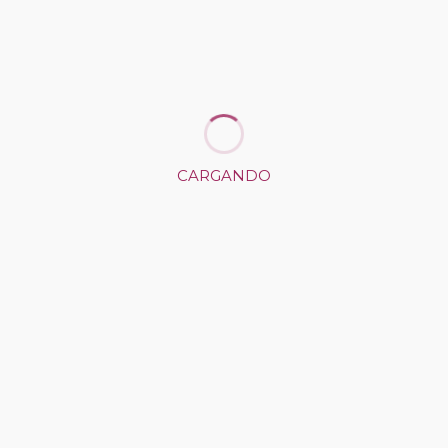
CARGANDO
CONTÁCTANOS
Ventas de Alcolea, Villarroble
info@vinartfest.com