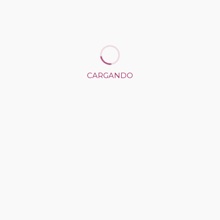
REGRESAR AL PORTAFOLIO
SIGUIENTE PUBLICACIÓN
CARGANDO
PUBLICACIÓN ANTERIOR
CÓMO LLEGAR