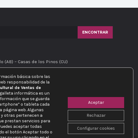
ENCONTRAR
do (AB) – Casas de los Pinos (CU)
ormación básica sobre las
web responsabilidad de la
ultural de Ventas de
 galleta informática es un
nformación que se guarda
Aceptar
artphone” o tableta cada
ra página web. Algunas
 y otras pertenecen a
Rechazar
e prestan servicios para
Puedes aceptar todas
Configurar cookies
do el botón Aceptar todo o
zar su uso clicando en el