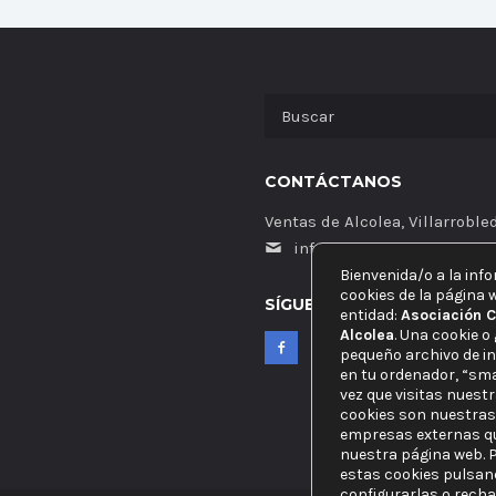
CONTÁCTANOS
Ventas de Alcolea, Villarroble
info@vinartfest.com
Bienvenida/o a la inf
cookies de la página 
SÍGUENOS
entidad:
Asociación C
Alcolea
. Una cookie o
pequeño archivo de i
en tu ordenador, “sm
vez que visitas nuest
cookies son nuestras
empresas externas qu
nuestra página web. 
estas cookies pulsan
configurarlas o recha