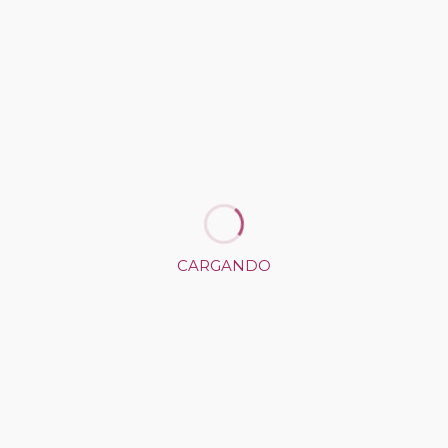
Cela de Padrón, el Ciudad de Elda, el Unicaja de
cuentos o el José Calderón Escalada de Reinosa,
entre otros, así como la segunda edición de
Vinartfest microrrelatos 2021. Ha publicado dos
libros de relatos, «Ausencias» en 2017 y
“Aluminosis” en 2020, ambos con la editorial
sevillana “La Isla de Siltolá».
Share on Social Media
CARGANDO
x
facebook
linkedin