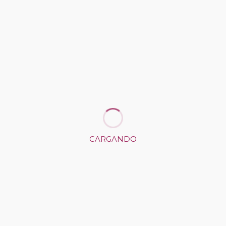
tinaja de barro, siendo muy pocas las bodegas
que han continuado con su uso en la actualidad.
CARGANDO
Share on Social Media