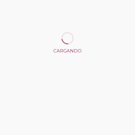
REGRESAR AL PORTAFOLIO
CARGANDO
SIGUIENTE PUBLICACIÓN
PUBLICACIÓN ANTERIOR
CÓMO LLEGAR